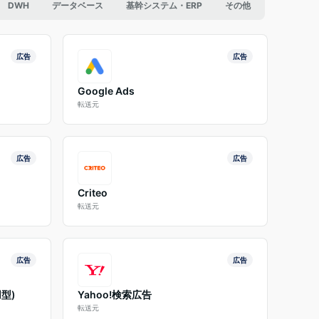
DWH
データベース
基幹システム・ERP
その他
広告
広告
Google Ads
転送元
広告
広告
Criteo
転送元
広告
広告
用型)
Yahoo!検索広告
転送元